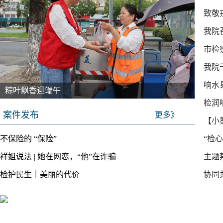
致敬
我院
市检
会精
我院
响水
县人大常委会专题调研检察工作
检润
案件发布
更多》
【小
不保险的 “保险”
“检
行
祥姐说法 | 她在网恋，“他”在诈骗
主题
检护民生｜美丽的代价
协同
制，