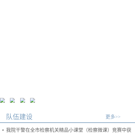
程序性信息查询
终
工作报告
重要案件信息
队伍建设
更多>>
我院干警在全市检察机关精品小课堂（检察微课）竞赛中获