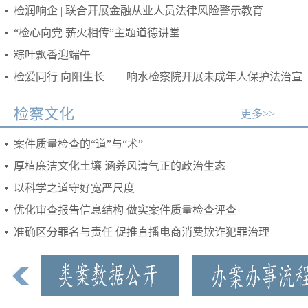
奖
检润响企 | 联合开展金融从业人员法律风险警示教育
“检心向党 薪火相传”主题道德讲堂
粽叶飘香迎端午
检爱同行 向阳生长——响水检察院开展未成年人保护法治宣
传活动
检察文化
更多>>
案件质量检查的“道”与“术”
厚植廉洁文化土壤 涵养风清气正的政治生态
以科学之道守好宽严尺度
优化审查报告信息结构 做实案件质量检查评查
准确区分罪名与责任 促推直播电商消费欺诈犯罪治理