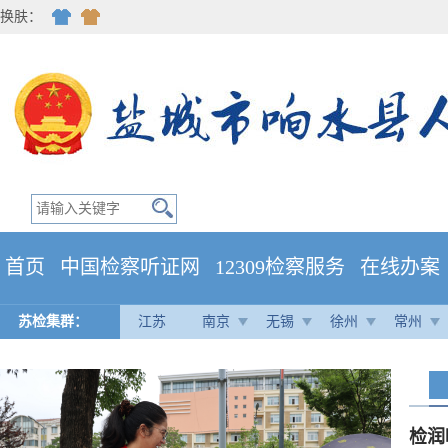
换肤：
首页
中国检察听证网
12309检察服务
在线办案
苏检集群：
江苏
南京
无锡
徐州
常州
检润