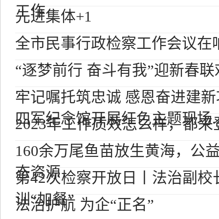
工作
先进集体+1
全市民事行政检察工作会议在
“逐梦前行 奋斗有我”迎新春联
牢记嘱托筑忠诚 感恩奋进建
四军纪念馆开展红色主题现场..
2023年工作质效怎么样，都来
160余万尾鱼苗放生黄海，公
态资源
第42次检察开放日丨法治副校
训“加餐”
法治护航 为企“正名”