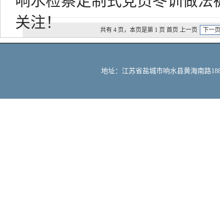
响水检察定制式党员冬训做法
关注！
共有 4 页，本页是第 1 页 首页 上一页
下一
地址：江苏省盐城市响水县黄海南路188号 邮