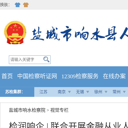
换肤：
首页
中国检察听证网
12309检察服务
在线办案
苏检集群：
江苏
南京
无锡
徐州
常州
盐城市响水检察院
>
视觉专栏
检润响企 | 联合开展金融从