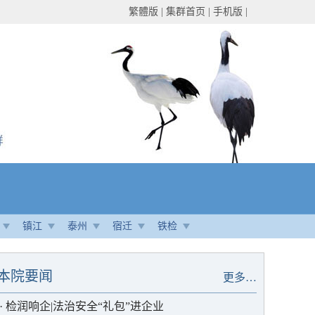
繁體版
|
集群首页
|
手机版
|
镇江
泰州
宿迁
铁检
本院要闻
更多…
·
检润响企|法治安全“礼包”进企业