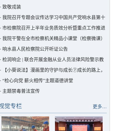
·
致敬戎装
·
我院召开专题会议传达学习中国共产党响水县第十
二次代表大会精神
·
市检察院召开上半年业务质效分析暨重点工作推进
会
·
我院干警在全市检察机关精品小课堂（检察微课）
竞赛中获奖
·
响水县人民检察院公开听证公告
·
检润响企 | 联合开展金融从业人员法律风险警示教
育
·
【小葵说法】漫画里的守护与成长⑦成长的路上，
我们与你同行
·
“检心向党 薪火相传”主题道德讲堂
·
主题禁毒普法宣传
视觉专栏
更多…