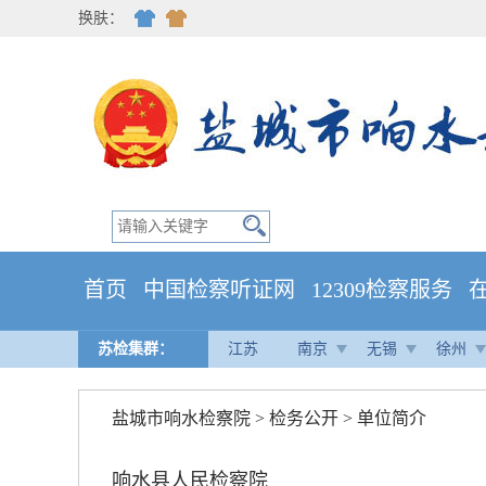
换肤：
首页
中国检察听证网
12309检察服务
苏检集群：
江苏
南京
无锡
徐州
盐城市响水检察院
>
检务公开
>
单位简介
响水县人民检察院