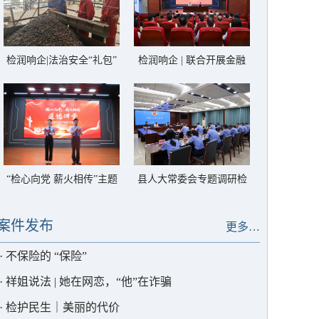
检润响企|法治安全“礼包”
检润响企 | 联合开展金融
进企业
从业人员法律风险警示教
育
“检心向党 薪火相传”主题
县人大常委会专题调研检
道德讲堂
察工作
案件发布
更多…
·
不保险的 “保险”
·
祥姐说法 | 她在网恋，“他”在诈骗
·
检护民生｜美丽的代价