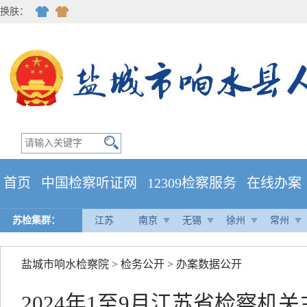
换肤：
首页
中国检察听证网
12309检察服务
在线办案
苏检集群：
江苏
南京
无锡
徐州
常州
盐城市响水检察院
>
检务公开
>
办案数据公开
2024年1至9月江苏省检察机