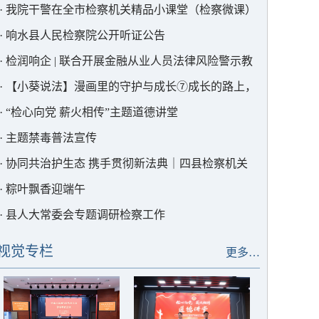
会
·
我院干警在全市检察机关精品小课堂（检察微课）
竞赛中获奖
·
响水县人民检察院公开听证公告
·
检润响企 | 联合开展金融从业人员法律风险警示教
育
·
【小葵说法】漫画里的守护与成长⑦成长的路上，
我们与你同行
·
“检心向党 薪火相传”主题道德讲堂
·
主题禁毒普法宣传
·
协同共治护生态 携手贯彻新法典｜四县检察机关
联签协作机制，共筑灌河流域生态法治屏障
·
粽叶飘香迎端午
·
县人大常委会专题调研检察工作
视觉专栏
更多…