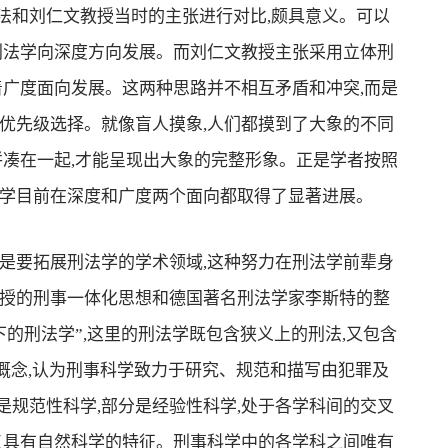
法和刘仁文教授当时的主张进行对比,颇具意义。可以
刑法学向深度方向发展。而刘仁文教授主张采用立体刑
着广度面向发展。这两种思路并不相互矛盾和冲突,而是
优先级选择。就像盲人摸象,人们都摸到了大象的不同
拼凑在一起,才能呈现出大象的完整形象。正是学者按照
法学目前在深度和广度两个面向都取得了显著进展。
要拓展刑法学的学术领域,这种努力在刑法学前辈身
教授的刑事一体化思想和德国著名刑法学家李斯特的整
下的刑法学”,这里的刑法学既包含狭义上的刑法,又包含
概念,认为刑事科学致力于研究、规范和描写由犯罪及
规范性科学,部分是经验性科学,处于各学科间的交叉
又具有自然科学的特征。刑事科学中的各学科之间唯有