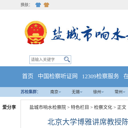
换肤：
首页
中国检察听证网
12309检察服务
苏检集群：
南京
无锡
徐州
常州
爱分享
盐城市响水检察院
>
特色栏目
>
检察文化
> 正文
北京大学博雅讲席教授