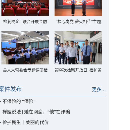
检润响企 | 联合开展金融
“检心向党 薪火相传”主题
从业人员法律风险警示教
道德讲堂
育
县人大常委会专题调研检
第66次检察开放日 |检护民
察工作
生·共话富民强村
案件发布
更多…
·
不保险的 “保险”
·
祥姐说法 | 她在网恋，“他”在诈骗
·
检护民生｜美丽的代价