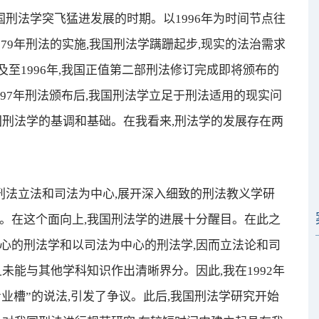
我国刑法学突飞猛进发展的时期。以1996年为时间节点往
979年刑法的实施,我国刑法学蹒跚起步,现实的法治需求
至1996年,我国正值第二部刑法修订完成即将颁布的
997年刑法颁布后,我国刑法学立足于刑法适用的现实问
国刑法学的基调和基础。在我看来,刑法学的发展存在两
刑法立法和司法为中心,展开深入细致的刑法教义学研
。在这个面向上,我国刑法学的进展十分醒目。在此之
心的刑法学和以司法为中心的刑法学,因而立法论和司
未能与其他学科知识作出清晰界分。因此,我在1992年
业槽”的说法,引发了争议。此后,我国刑法学研究开始