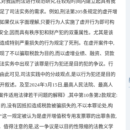
,对我国刑法进行规范研究,在较短时间内建立起具有我
足了司法实务的需求。例如,刑法第205条规定的虚开增
如果仅从字面理解,只要行为人实施了虚开行为即可构
安全,因而具有秩序犯和财产犯的双重属性。尤其是该
造成特别严重损失的行为规定了死刑。在虚开案件中,
现了不以骗取税款为目的,而以虚增业绩、融资、贷款
司法实务中出现了该罪是行为犯还是目的犯的争议。行
由此可见,司法实践中的分歧观点,是以行为犯还是目的
叙述。及至2024年3月15日,最高人民法院、最高人
件适用法律若干问题的解释》,其中第10条第2款规定:
的,没有因抵扣造成税款被骗损失的,不以本罪论处,构
”这一规定被认为是虚开增值税专用发票罪的出罪条款,
。值得注意的是,这一争议是以目的性限缩的法教义学