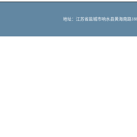
地址：江苏省盐城市响水县黄海南路188号 邮