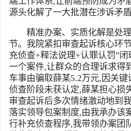
端工作体系,让前端预防成为矛盾
源头化解了一大批潜在涉诉矛
精准办案、实质化解是处理
节。我院紧扣审查起诉核心环节
充侦查+释法说理+认罪认罚”闭
一个案件,让群众的合理诉求得
车事由骗取薛某5.2万元,因关
侦查阶段未获认定,薛某担心损
审查起诉后多次情绪激动地到我
落实领导包案制度,由我承办该
行补充侦查程序,我带领办案团