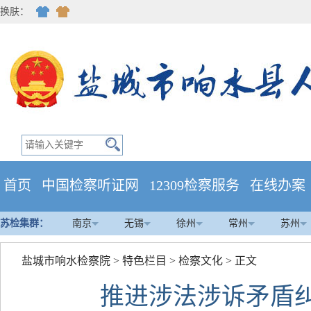
换肤：
首页
中国检察听证网
12309检察服务
在线办案
苏检集群：
南京
无锡
徐州
常州
苏州
盐城市响水检察院
>
特色栏目
>
检察文化
> 正文
推进涉法涉诉矛盾