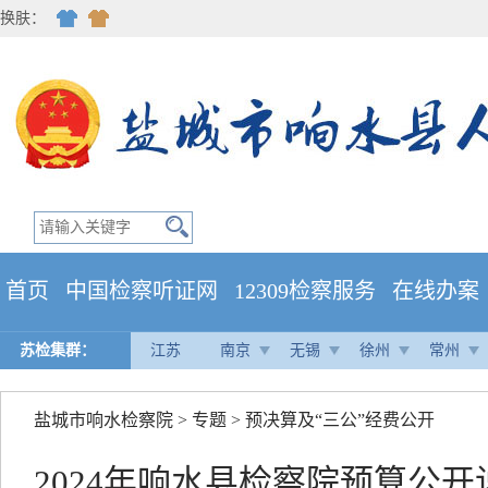
换肤：
首页
中国检察听证网
12309检察服务
在线办案
苏检集群：
江苏
南京
无锡
徐州
常州
盐城市响水检察院
>
专题
>
预决算及“三公”经费公开
2024年响水县检察院预算公开