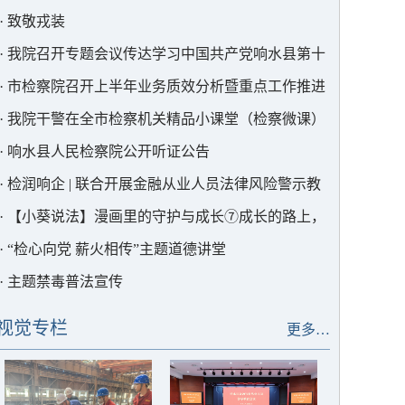
·
致敬戎装
·
我院召开专题会议传达学习中国共产党响水县第十
二次代表大会精神
·
市检察院召开上半年业务质效分析暨重点工作推进
会
·
我院干警在全市检察机关精品小课堂（检察微课）
竞赛中获奖
·
响水县人民检察院公开听证公告
·
检润响企 | 联合开展金融从业人员法律风险警示教
育
·
【小葵说法】漫画里的守护与成长⑦成长的路上，
我们与你同行
·
“检心向党 薪火相传”主题道德讲堂
·
主题禁毒普法宣传
视觉专栏
更多…