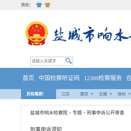
换肤：
首页
中国检察听证网
12309检察服务
苏检集群：
江苏
南京
无锡
徐州
盐城市响水检察院
>
专题
>
刑事申诉公开审查
刑事申诉须知