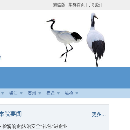
繁體版
|
集群首页
|
手机版
|
镇江
泰州
宿迁
铁检
本院要闻
更多…
·
检润响企|法治安全“礼包”进企业