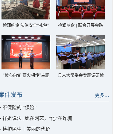
检润响企|法治安全“礼包”
检润响企 | 联合开展金融
进企业
从业人员法律风险警示教
育
“检心向党 薪火相传”主题
县人大常委会专题调研检
道德讲堂
察工作
案件发布
更多…
·
不保险的 “保险”
·
祥姐说法 | 她在网恋，“他”在诈骗
·
检护民生｜美丽的代价