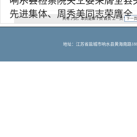
响水县检察院关工委荣膺全县
先进集体、周秀美同志荣膺全..
共有 2 页，本页是第 1 页 首页 上一页
下一
地址：江苏省盐城市响水县黄海南路188号 邮