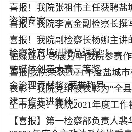
喜报！我院张祖伟主任获聘盐
咨询专家
喜报！我院李富金副检察长撰
喜报！我院副检察长杨娜主讲
检察教育培训精品课程”！
融媒连心 尽展芳华|我院参赛
融媒体创意大赛三等奖
喜报|我院荣获2021年度盐城
会治理贡献奖”荣誉称号
表彰！我院党组被表彰为“全
建工作先进集体”
全市嘉奖！我院2021年度工
【喜报】第一检察部负责人裴