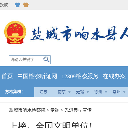
换肤：
首页
中国检察听证网
12309检察服务
在线办案
苏检集群：
江苏
南京
无锡
徐州
常州
盐城市响水检察院
>
专题
>
先进典型宣传
上榜，全国文明单位！