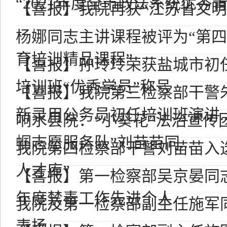
“2021年度全市政法系统优秀青.
【喜报】我院再获“江苏省文明
杨娜同志主讲课程被评为“第
育培训精品课程”
【喜报】孙玲玲荣获盐城市初
培训班“优秀学员”称号
【喜报】我院第三检察部干警
新录用公务员初任培训班演讲..
响水县院：“小葵花”法治宣传
帼志愿服务队”刘苗苗同...
我院第四检察部干警刘苗苗入
人才库”
【喜报】第一检察部吴京晏同志
年度禁毒工作先进个人
我院及第一检察部副主任施军
表扬