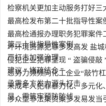
检察机关更加主动服务打好三
最高检发布第二十批指导性案
最高检通报办理职务犯罪案件
第二十批指导性案例
坏环境资源犯罪多发高发 盐
严打击加强治理
侵犯企业犯罪呈现 “ 盗骗侵敲 
建议 “ 堵疏结合 ” ...
恶势力频频向化工企业“敲竹杠
亟需多方发力源头打击
未成年人犯罪暴力化、多元化
显，需筑牢预防防线
涉众型非法集资案多发易发当